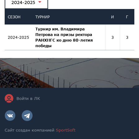
2024-2025
СЕЗОН
ТУРНИР
И
Г
Турнир им. Владимира
Петрова на призы ректора
2024-2025
3
3
РАНХИГС ко дню 80-летия
победы
Войти в ЛК
Сайт создан компанией
SportSoft