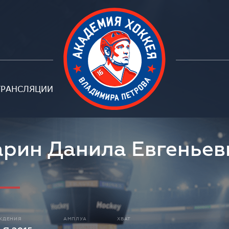
ТРАНСЛЯЦИИ
арин Данила Евгеньев
ЖДЕНИЯ
АМПЛУА
ХВАТ