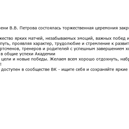
мени В.В. Петрова состоялась торжественная церемония закр
жество ярких матчей, незабываемых эмоций, важных побед 
путь, проявляя характер, трудолюбие и стремление к разви
ртсменов, тренеров и родителей с успешным завершением х
 в общие успехи Академии
 цели и новые победы. Желаем всем хорошо отдохнуть, набр
!
доступен в сообществе ВК - ищите себя и сохраняйте ярки
!