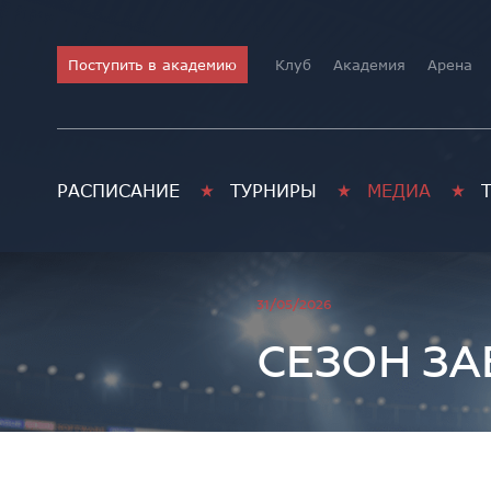
Поступить в академию
Клуб
Академия
Арена
РАСПИСАНИЕ
ТУРНИРЫ
МЕДИА
Академия хоккея им. В.В. 
31/05/2026
СЕЗОН З