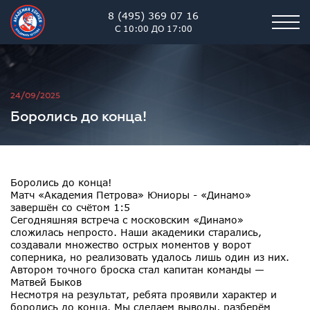
8 (495) 369 07 16
С 10:00 ДО 17:00
Академия хоккея им. В.В. 
24/09/2025
Боролись до конца!
Боролись до конца!
Матч «Академия Петрова» Юниоры - «Динамо»
завершён со счётом 1:5
Сегодняшняя встреча с московским «Динамо»
сложилась непросто. Наши академики старались,
создавали множество острых моментов у ворот
соперника, но реализовать удалось лишь один из них.
Автором точного броска стал капитан команды —
Матвей Быков
Несмотря на результат, ребята проявили характер и
боролись до конца. Мы сделаем выводы, разберём