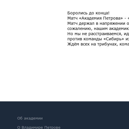
Боролись до конца!
Матч «Академия Петрова» - 
Матч держал в напряжении о
сожалению, нашим академик
Но мы не расстраиваемся, ид
против команды «Сибирь» и
Ждём всех на трибунах, ком
Об академии
О Владимире Петрове