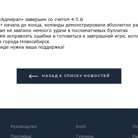
«Адмирал» завершен со счетом 4:5 Б
т начала до конца, команды демонстрировали абсолютно ра
ам не хватило немного удачи в послематчевых буллитах
ём исправлять ошибки и готовиться к завтрашней игре, кото
з города Новосибирск
анде нужна ваша поддержка!
НАЗАД К СПИСКУ НОВОСТЕЙ
Руководство
Клуб
По
Партнёры
Турниры
Ра