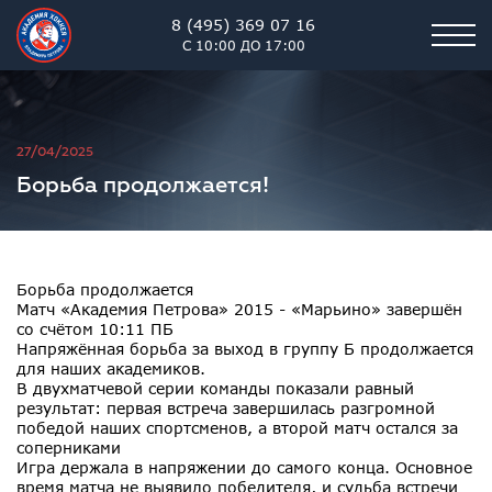
8 (495) 369 07 16
С 10:00 ДО 17:00
Академия хоккея им. В.В. 
27/04/2025
Борьба продолжается!
Борьба продолжается
Матч «Академия Петрова» 2015 - «Марьино» завершён
со счётом 10:11 ПБ
Напряжённая борьба за выход в группу Б продолжается
для наших академиков.
В двухматчевой серии команды показали равный
результат: первая встреча завершилась разгромной
победой наших спортсменов, а второй матч остался за
соперниками
Игра держала в напряжении до самого конца. Основное
время матча не выявило победителя, и судьба встречи