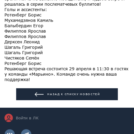
решалась в серии послематчевых буллитов!
Голы и ассистенты:
Ротенберг Борис
Мухамедзянов Камиль
Балыбердин Егор
Филиппов Ярослав
Филиппов Ярослав
Дерксен Леонид
Шагаль Григорий
Шагаль Григорий
Чистяков Семён
Ротенберг Борис
Решающая встреча состоится 29 апреля в 11:30 в гостях
у команды «Марьино». Команде очень нужна ваша
поддержка!
НАЗАД К СПИСКУ НОВОСТЕЙ
Войти в ЛК