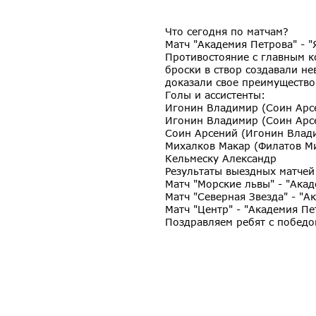
Что сегодня по матчам?
Матч "Академия Петрова" - "
Противостояние с главным 
броски в створ создавали н
доказали свое преимущество
Голы и ассистенты:
Игонин Владимир (Соин Арс
Игонин Владимир (Соин Арс
Соин Арсений (Игонин Влад
Михалков Макар (Филатов М
Кельмеску Александр
Результаты выездных матчей
Матч "Морские львы" - "Акад
Матч "Северная Звезда" - "А
Матч "Центр" - "Академия Пе
Поздравляем ребят с победо