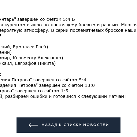
Янтарь" завершен со счётом 5:4 Б
конкурентом вышло по-настоящему боевым и равным. Много
евероятную атмосферу. В серии послематчевых бросков наши
!
ений, Ермолаев Глеб)
ений)
имир, Кельмеску Александр)
ихаил, Евграфов Никита)
:
емия Петрова" завершен со счётом 5:4
кадемия Петрова" завершен со счётом 13:0
трова" завершен со счётом 1:5
й, разбираем ошибки и готовимся к следующим матчам!
НАЗАД К СПИСКУ НОВОСТЕЙ