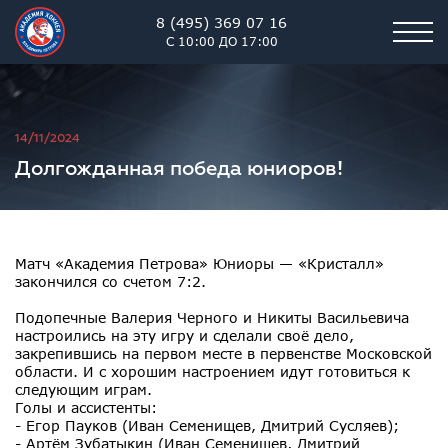
8 (495) 369 07 16
С 10:00 ДО 17:00
Академия хоккея им. В.В. 
14/11/2024
Долгожданная победа юниоров!
Матч «Академия Петрова» Юниоры — «Кристалл»
закончился со счетом 7:2.
Подопечные Валерия Черного и Никиты Васильевича
настроились на эту игру и сделали своё дело,
закрепившись на первом месте в первенстве Московской
области. И с хорошим настроением идут готовиться к
следующим играм.
Голы и ассистенты:
- Егор Пауков (Иван Семенищев, Дмитрий Сусляев);
- Артём Зубатыкин (Иван Семенищев, Дмитрий